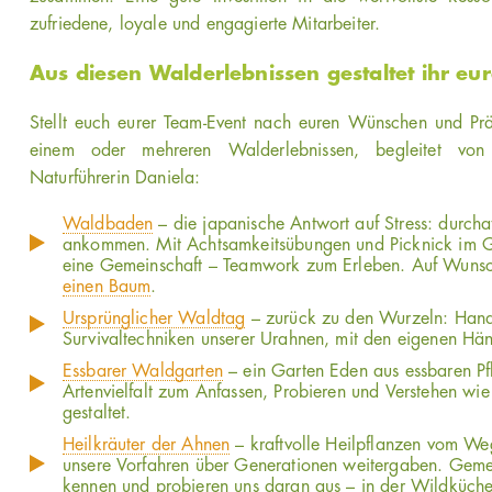
zufriedene, loyale und engagierte Mitarbeiter.
Aus diesen Walderlebnissen gestaltet ihr eu
Stellt euch eurer Team-Event nach euren Wünschen und P
einem oder mehreren Walderlebnissen, begleitet von un
Naturführerin Daniela:
Waldbaden
– die japanische Antwort auf Stress: durc
ankommen. Mit Achtsamkeitsübungen und Picknick im G
eine Gemeinschaft – Teamwork zum Erleben. Auf Wuns
einen Baum
.
Ursprünglicher Waldtag
– zurück zu den Wurzeln: Hand
Survivaltechniken unserer Urahnen, mit den eigenen Hän
Essbarer Waldgarten
– ein Garten Eden aus essbaren Pf
Artenvielfalt zum Anfassen, Probieren und Verstehen wie 
gestaltet.
Heilkräuter der Ahnen
– kraftvolle Heilpflanzen vom W
unsere Vorfahren über Generationen weitergaben. Gemei
kennen und probieren uns daran aus – in der Wildküche,