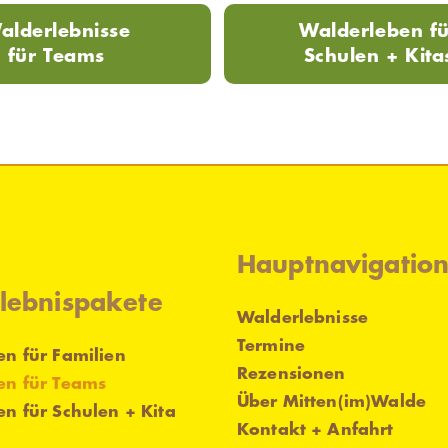
alderlebnisse
Walderleben fü
für Teams
Schulen + Kita
Hauptnavigatio
lebnispakete
Walderlebnisse
Termine
n für Familien
Rezensionen
en für Teams
Über Mitten(im)Walde
n für Schulen + Kita
Kontakt + Anfahrt