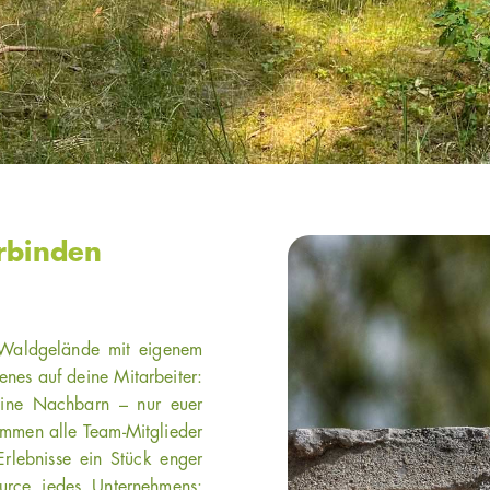
rbinden
n Waldgelände mit eigenem
nes auf deine Mitarbeiter:
eine Nachbarn – nur euer
ommen alle Team-Mitglieder
rlebnisse ein Stück enger
ource jedes Unternehmens: