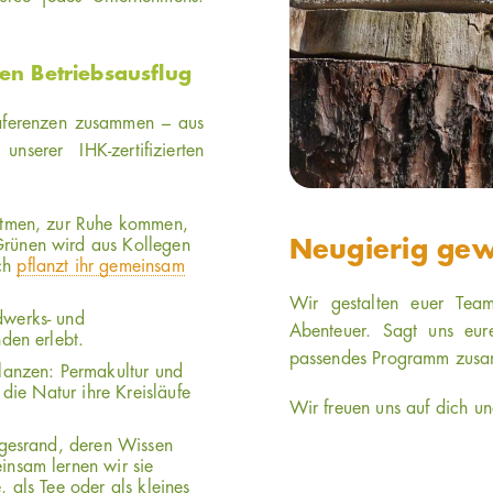
ren Betriebsausflug
räferenzen zusammen – aus
serer IHK-zertifizierten
hatmen, zur Ruhe kommen,
rünen wird aus Kollegen
Neugierig ge
ch
pflanzt ihr gemeinsam
Wir gestalten euer Tea
werks- und
Abenteuer. Sagt uns eur
den erlebt.
passendes Programm zus
lanzen: Permakultur und
die Natur ihre Kreisläufe
Wir freuen uns auf dich u
egesrand, deren Wissen
nsam lernen wir sie
 als Tee oder als kleines