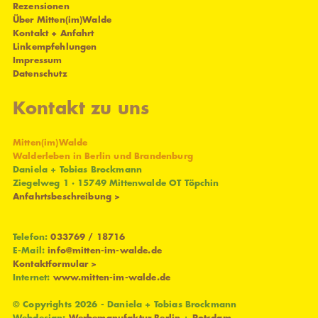
Rezensionen
Über Mitten(im)Walde
Kontakt + Anfahrt
Linkempfehlungen
Impressum
Datenschutz
Kontakt zu uns
Mitten(im)Walde
Walderleben in Berlin und Brandenburg
Daniela + Tobias Brockmann
Ziegelweg 1 · 15749 Mittenwalde OT Töpchin
Anfahrtsbeschreibung >
Telefon:
033769 / 18716
E-Mail:
info@mitten-im-walde.de
Kontaktformular >
Internet:
www.mitten-im-walde.de
© Copyrights 2026 - Daniela + Tobias Brockmann
Webdesign:
Werbemanufaktur Berlin
+
Potsdam